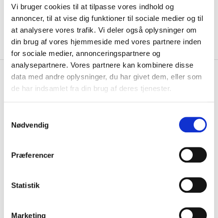
18.00 og fredag kl. 14.00-16.00) eller via
Vi bruger cookies til at tilpasse vores indhold og
mail:
annoncer, til at vise dig funktioner til sociale medier og til
kolding@remien-ejendomme.dk
at analysere vores trafik. Vi deler også oplysninger om
din brug af vores hjemmeside med vores partnere inden
for sociale medier, annonceringspartnere og
analysepartnere. Vores partnere kan kombinere disse
data med andre oplysninger, du har givet dem, eller som
Detaljer
de har indsamlet fra din brug af deres tjenester.
Boligtype
Lejlighed
Samtykkevalg
Nødvendig
Værelser
2
Præferencer
Energimærke
D
Møbleret
Nej
Statistik
Parkering
Ja
Marketing