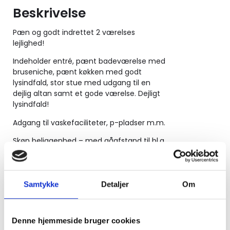
Beskrivelse
Pæn og godt indrettet 2 værelses
lejlighed!
Indeholder entré, pænt badeværelse med
bruseniche, pænt køkken med godt
lysindfald, stor stue med udgang til en
dejlig altan samt et gode værelse. Dejligt
lysindfald!
Adgang til vaskefaciliteter, p-pladser m.m.
Skøn beliggenhed – med gåafstand til bl.a.
IBC, Designskolen m.m. Der er skønne
grønne områder “lige udenfor døren”.
For aftale omkring fremvisning eller
Samtykke
Detaljer
Om
yderligere info – kontakt venligst
viceværten direkte (Sebastian):
tlf. 42 1234 38 (tirsdag & torsdag kl. 16.30-
Denne hjemmeside bruger cookies