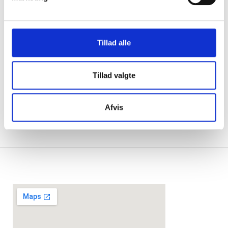
Husdyr tilladt
Nej
Altan/terrasse
Ja
Tillad alle
Tillad valgte
Afvis