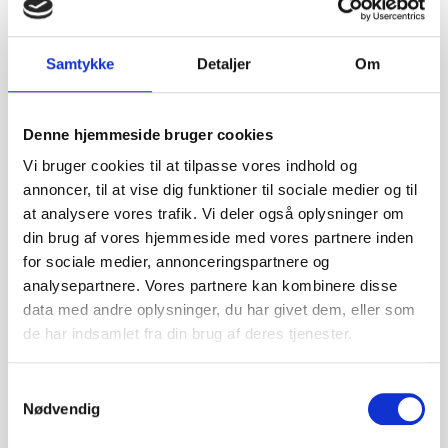
Vi køber, udvikler, renoverer og nybygger
Samtykke
Detaljer
Om
rammerne for moderne og
dynamiske erhvervsvirksomheder og
styrer, i et tæt samarbejde med
Denne hjemmeside bruger cookies
kunden, alle steps i processen
professionelt og ”in house”. Mere end
Vi bruger cookies til at tilpasse vores indhold og
40 større renoveringer og nybyggerier
annoncer, til at vise dig funktioner til sociale medier og til
er således gennemført af os siden
at analysere vores trafik. Vi deler også oplysninger om
1998.
din brug af vores hjemmeside med vores partnere inden
Vi er et ejendomsselskab, med
for sociale medier, annonceringspartnere og
hovedsæde i Aarhus, og med
analysepartnere. Vores partnere kan kombinere disse
ejendomme beliggende primært i
data med andre oplysninger, du har givet dem, eller som
Aarhus, men derudover også
de har indsamlet fra din brug af deres tjenester.
København og Kolding.
Vi har hele værdikæden “in house” – alt
Samtykkevalg
fra ejendomsadministration,
Nødvendig
udlejningsafdeling, udviklingsafdeling