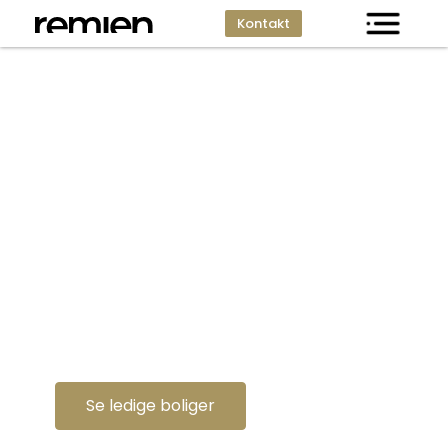
Kontakt
Velkommen til Remien Ejendomme
Boliger &
erhvervslokaler til
leje
Se ledige boliger